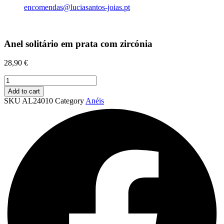
encomendas@luciasantos-joias.pt
Anel solitário em prata com zircónia
28,90
€
Anel
solitário
Add to cart
em
SKU
AL24010
Category
Anéis
prata
com
zircónia
quantity