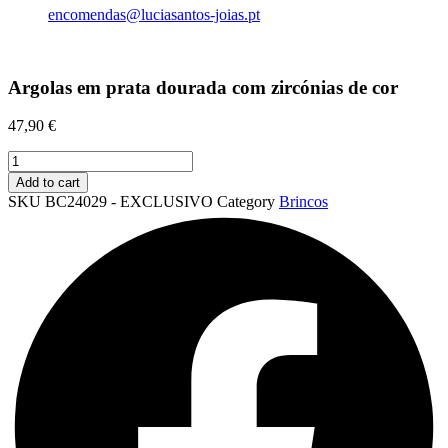
encomendas@luciasantos-joias.pt
Argolas em prata dourada com zircónias de cor
47,90
€
Argolas
em
Add to cart
prata
SKU
BC24029 - EXCLUSIVO
Category
Brincos
dourada
com
zircónias
de
cor
quantity