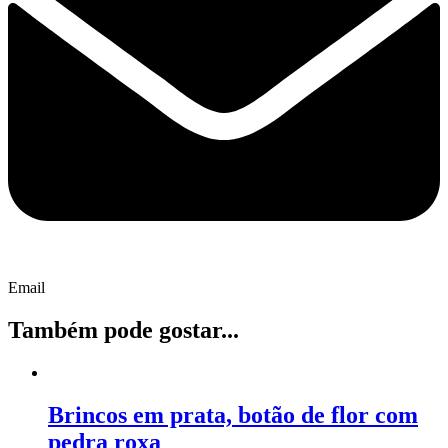
Email
Também pode gostar...
Brincos em prata, botão de flor com
pedra roxa