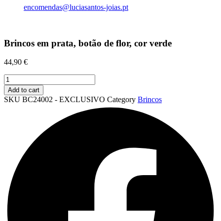
encomendas@luciasantos-joias.pt
Brincos em prata, botão de flor, cor verde
44,90
€
Brincos
em
Add to cart
prata,
SKU
BC24002 - EXCLUSIVO
Category
Brincos
botão
de
flor,
cor
verde
quantity