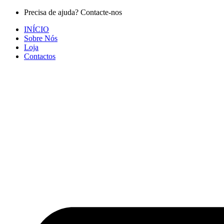
Pular
Precisa de ajuda? Contacte-nos
para
INÍCIO
o
Sobre Nós
conteúdo
Loja
Contactos