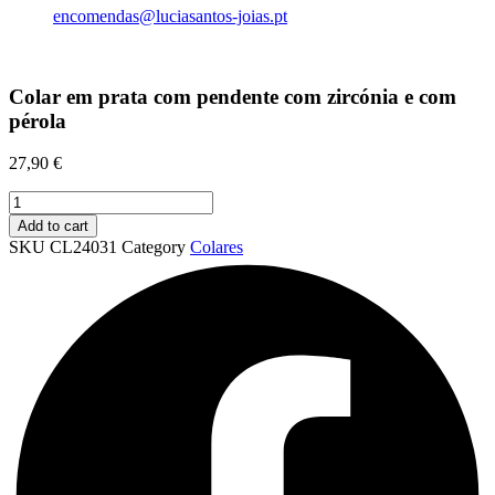
encomendas@luciasantos-joias.pt
Colar em prata com pendente com zircónia e com
pérola
27,90
€
Colar
em
Add to cart
prata
SKU
CL24031
Category
Colares
com
pendente
com
zircónia
e
com
pérola
quantity