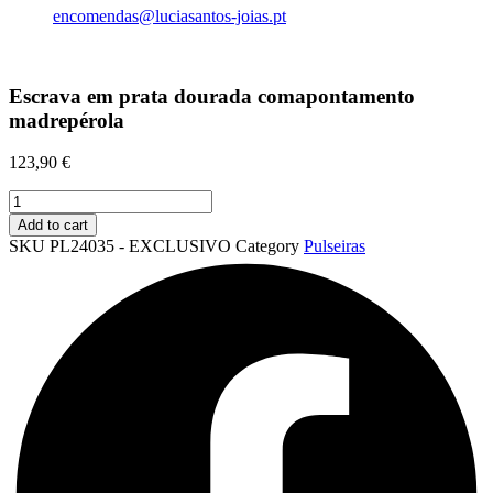
encomendas@luciasantos-joias.pt
Escrava em prata dourada comapontamento
madrepérola
123,90
€
Escrava
em
Add to cart
prata
SKU
PL24035 - EXCLUSIVO
Category
Pulseiras
dourada
comapontamento
madrepérola
quantity