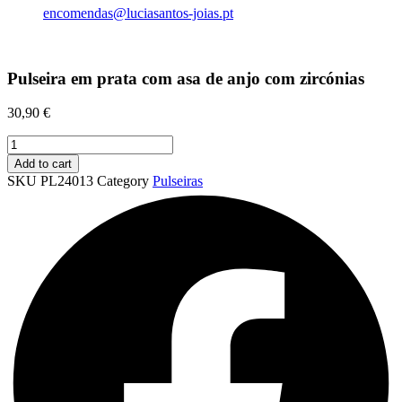
encomendas@luciasantos-joias.pt
Pulseira em prata com asa de anjo com zircónias
30,90
€
Pulseira
em
Add to cart
prata
SKU
PL24013
Category
Pulseiras
com
asa
de
anjo
com
zircónias
quantity