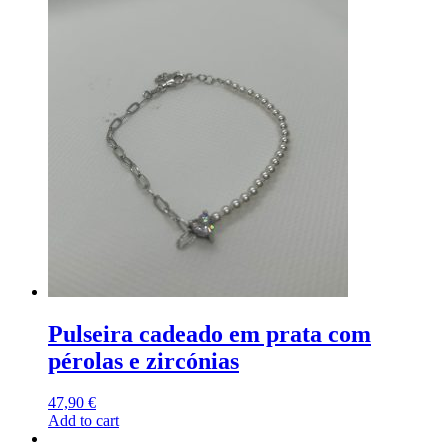
Pulseira cadeado em prata com
pérolas e zircónias
47,90
€
Add to cart