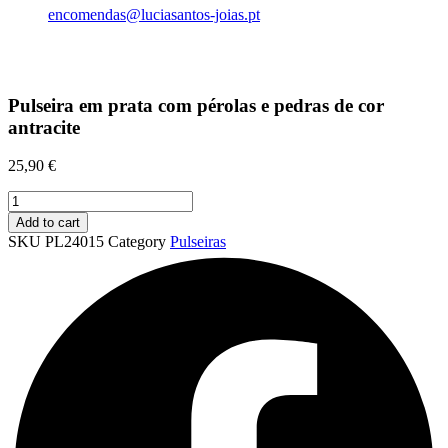
encomendas@luciasantos-joias.pt
Pulseira em prata com pérolas e pedras de cor
antracite
25,90
€
Pulseira
em
Add to cart
prata
SKU
PL24015
Category
Pulseiras
com
pérolas
e
pedras
de
cor
antracite
quantity